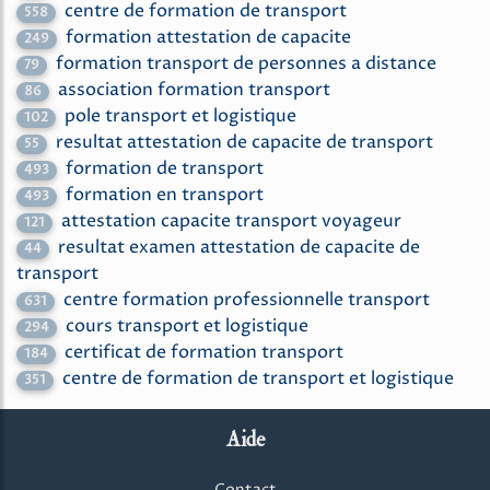
centre de formation de transport
558
formation attestation de capacite
249
formation transport de personnes a distance
79
association formation transport
86
pole transport et logistique
102
resultat attestation de capacite de transport
55
formation de transport
493
formation en transport
493
attestation capacite transport voyageur
121
resultat examen attestation de capacite de
44
transport
centre formation professionnelle transport
631
cours transport et logistique
294
certificat de formation transport
184
centre de formation de transport et logistique
351
Aide