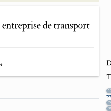
D
me
T
1
tr
2
3