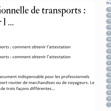
tr
onnelle de transports :
7
2
 ...
7
1
5
4
5
ports : comment obtenir l'attestation
6
ports : comment obtenir l'attestation
3
4
3
1
document indispensable pour les professionnels
1
sport routier de marchandises ou de voyageurs. Le
3
de trois façons différentes...
6
5
7