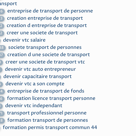
ansport
entreprise de transport de personne
56
creation entreprise de transport
13
creation d entreprise de transport
72
creer une societe de transport
72
devenir vtc salaire
societe transport de personnes
88
creation d une societe de transport
47
creer une societe de transport vtc
3
devenir vtc auto entrepreneur
1
devenir capacitaire transport
devenir vtc a son compte
4
entreprise de transport de fonds
34
formation licence transport personne
16
devenir vtc independant
3
transport professionnel personne
71
formation transport de personnes
18
formation permis transport commun 44