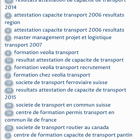
resultats attestation de capacite de transport
13
2014
attestation capacite transport 2006 resultats
4
region
attestation capacite transport 2006 resultats
6
master management projet et logistique
5
transport 2007
formation veolia transport
6
resultat attestation de capacite de transport
55
formation veolia transport recrutement
6
formation chez veolia transport
7
societe de transport ferroviaire suisse
15
resultats attestation de capacite de transport
19
2015
societe de transport en commun suisse
14
centre de formation permis transport en
16
commun ile de france
societe de transport routier au canada
19
centre de formation capacite de transport pantin
5