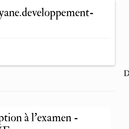
D
ption à l’examen -