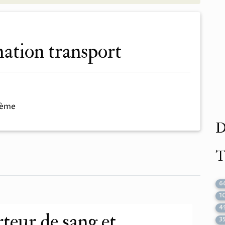
mation transport
hème
D
T
6
1
4
teur de sang et
3