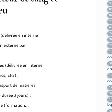
3
.eu
8
8
2
6
2
(délivrée en interne
9
en externe par
2
1
c
3
s (délivrée en interne
e
cs, EFS) ;
1
c
nsport de matières
1
3
durée 3 jours) ;
1
lo
e (formation...
3