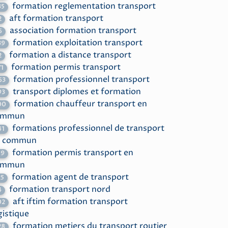
formation reglementation transport
35
aft formation transport
2
association formation transport
6
formation exploitation transport
39
formation a distance transport
2
formation permis transport
71
formation professionnel transport
63
transport diplomes et formation
93
formation chauffeur transport en
00
ommun
formations professionnel de transport
41
n commun
formation permis transport en
59
ommun
formation agent de transport
25
formation transport nord
4
aft iftim formation transport
02
gistique
formation metiers du transport routier
28