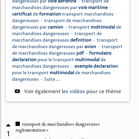
dangereuses
par
voie aerienne
•
transport
de
marchandises dangereuses
par
voie maritime
•
certificat
de
formation
transport marchandises
dangereuses
•
transport
de
marchandises
dangereuses
par
camion
•
transport
multimodal
de
marchandises dangereuses
•
transport
de
marchandises dangereuses
definition
•
transport
de
marchandises dangereuses
par
avion
•
transport
de
marchandises dangereuses
pdf
•
formulaire
declaration
pour le
transport
multimodal
de
marchandises dangereuses
•
exemple declaration
pour le
transport
multimodal
de
marchandises
dangereuses
•
Suite ...
Voir également
les vidéos
pour ce thème
transport de marchandises dangereuses
reglementation »
1